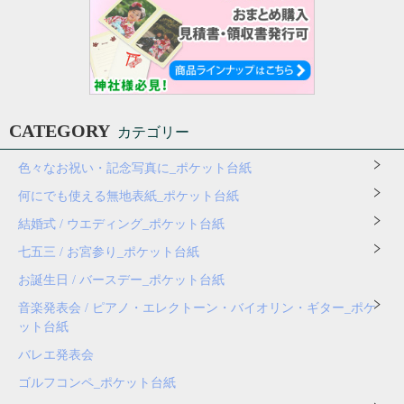
CATEGORY
カテゴリー
色々なお祝い・記念写真に_ポケット台紙
何にでも使える無地表紙_ポケット台紙
結婚式 / ウエディング_ポケット台紙
七五三 / お宮参り_ポケット台紙
お誕生日 / バースデー_ポケット台紙
音楽発表会 / ピアノ・エレクトーン・バイオリン・ギター_ポケ
ット台紙
バレエ発表会
ゴルフコンペ_ポケット台紙