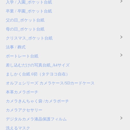
入学 / 入園_ポケット台紙
卒業 / 卒園_ポケット台紙
父の日_ポケット台紙
母の日_ポケット台紙
クリスマス_ポケット台紙
法事 / 葬式
ポートレート台紙
差し込むだけの写真台紙_A4サイズ
ましかく台紙 6切（タテヨコ自在）
オルフェシリーズ カメラケース/SDカードケース
本革カメラポーチ
カメラきんちゃく袋 /カメラポーチ
カメラアクセサリー
デジタルカメラ液晶保護フィルム
洗えるマスク