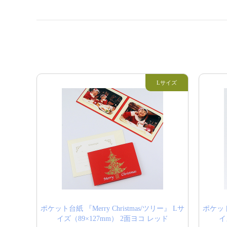
ポケット台紙 『Merry Christmas/ツリー』 Lサ
ポケット台
イズ（89×127mm） 2面ヨコ レッド
イ