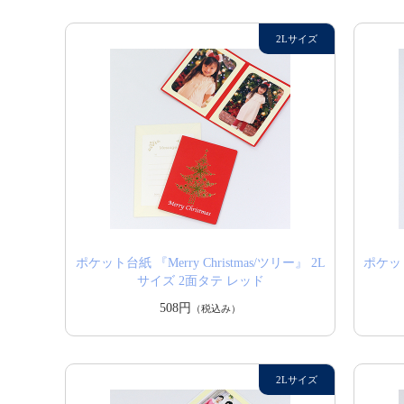
ポケット台紙 『Merry Christmas/ツリー』 2L
ポケット台
サイズ 2面タテ レッド
508円
（税込み）