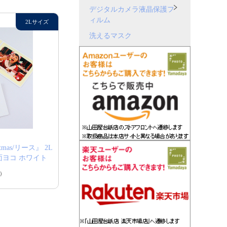
デジタルカメラ液晶保護フ
ィルム
洗えるマスク
tmas/リース』 2L
2面ヨコ ホワイト
）