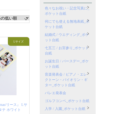
色々なお祝い・記念写真に_
ポケット台紙
何にでも使える無地表紙_ポ
ケット台紙
結婚式 / ウエディング_ポケ
ット台紙
七五三 / お宮参り_ポケット
台紙
お誕生日 / バースデー_ポケ
ット台紙
音楽発表会 / ピアノ・エレ
クトーン・バイオリン・ギ
ター_ポケット台紙
バレエ発表会
ゴルフコンペ_ポケット台紙
tmas/リース』 Lサ
入学 / 入園_ポケット台紙
面タテ ホワイト