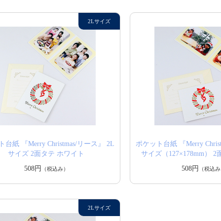
紙 『Merry Christmas/リース』 2L
ポケット台紙 『Merry Chris
サイズ 2面タテ ホワイト
サイズ（127×178mm） 
508円
508円
（税込み）
（税込み