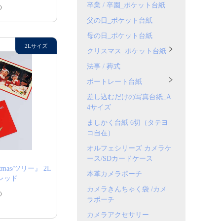
卒業 / 卒園_ポケット台紙
）
父の日_ポケット台紙
母の日_ポケット台紙
クリスマス_ポケット台紙
法事 / 葬式
ポートレート台紙
差し込むだけの写真台紙_A
4サイズ
ましかく台紙 6切（タテヨ
コ自在）
オルフェシリーズ カメラケ
ース/SDカードケース
tmas/ツリー』 2L
本革カメラポーチ
 レッド
カメラきんちゃく袋 /カメ
）
ラポーチ
カメラアクセサリー