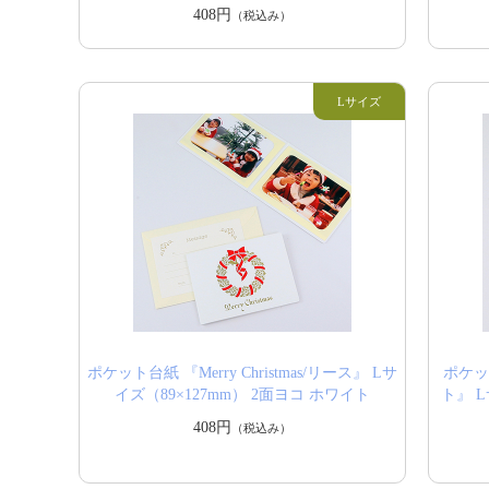
408円
（税込み）
ポケット台紙 『Merry Christmas/リース』 Lサ
ポケット
イズ（89×127mm） 2面ヨコ ホワイト
ト』 L
408円
（税込み）