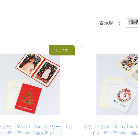
表示順 :
紙 『Merry Christmas/ツリー』 Lサ
ポケット台紙 『Merry Chris
ズ（89×127mm） 2面タテ レッド
イズ（89×127mm） 2