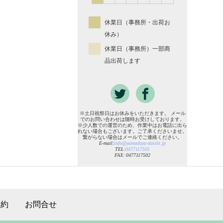
休業日（事務所・出荷お
休み）
休業日（事務所）一部商
品出荷します
※土日祝祭日はお休みをいただきます。 メール
でのお問い合わせは随時お受けしております。
※少人数での運営のため、作業中はお電話に出ら
れない場合もございます。ご了承くださいませ。
繋がらない場合はメールでご連絡ください。
E-mail:
info@yamadaya-daishi.jp
TEL:
0477117501
FAX: 0477117502
規約
お問合せ