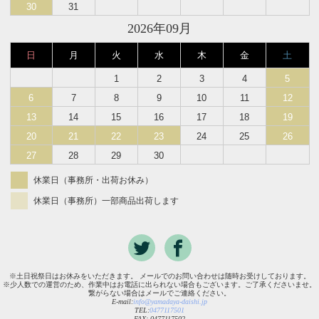
30
31
2026年09月
日
月
火
水
木
金
土
1
2
3
4
5
6
7
8
9
10
11
12
13
14
15
16
17
18
19
20
21
22
23
24
25
26
27
28
29
30
休業日（事務所・出荷お休み）
休業日（事務所）一部商品出荷します
※土日祝祭日はお休みをいただきます。 メールでのお問い合わせは随時お受けしております。
※少人数での運営のため、作業中はお電話に出られない場合もございます。ご了承くださいませ。
繋がらない場合はメールでご連絡ください。
E-mail:
info@yamadaya-daishi.jp
TEL:
0477117501
FAX: 0477117502