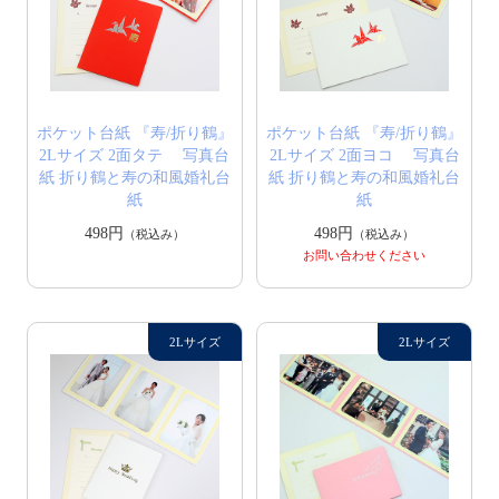
ポケット台紙 『寿/折り鶴』
ポケット台紙 『寿/折り鶴』
2Lサイズ 2面タテ 写真台
2Lサイズ 2面ヨコ 写真台
紙 折り鶴と寿の和風婚礼台
紙 折り鶴と寿の和風婚礼台
紙
紙
498円
498円
（税込み）
（税込み）
お問い合わせください