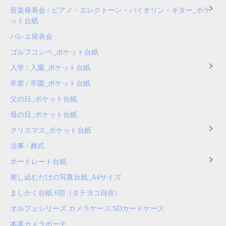
音楽発表会 / ピアノ・エレクトーン・バイオリン・ギター_ポケ
ット台紙
バレエ発表会
ゴルフコンペ_ポケット台紙
入学 / 入園_ポケット台紙
卒業 / 卒園_ポケット台紙
父の日_ポケット台紙
母の日_ポケット台紙
クリスマス_ポケット台紙
法事 / 葬式
ポートレート台紙
差し込むだけの写真台紙_A4サイズ
ましかく台紙 6切（タテヨコ自在）
オルフェシリーズ カメラケース/SDカードケース
本革カメラポーチ