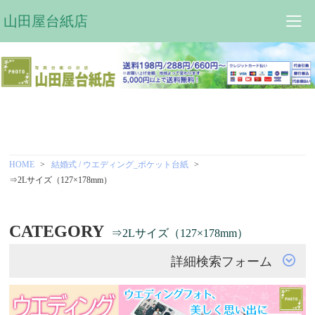
山田屋台紙店
HOME
結婚式 / ウエディング_ポケット台紙
⇒2Lサイズ（127×178mm）
CATEGORY
⇒2Lサイズ（127×178mm）
詳細検索フォーム