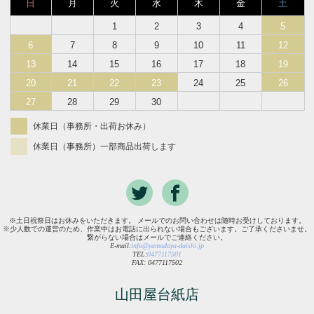
日
月
火
水
木
金
土
1
2
3
4
5
6
7
8
9
10
11
12
13
14
15
16
17
18
19
20
21
22
23
24
25
26
27
28
29
30
休業日（事務所・出荷お休み）
休業日（事務所）一部商品出荷します
※土日祝祭日はお休みをいただきます。 メールでのお問い合わせは随時お受けしております。
※少人数での運営のため、作業中はお電話に出られない場合もございます。ご了承くださいませ。
繋がらない場合はメールでご連絡ください。
E-mail:
info@yamadaya-daishi.jp
TEL:
0477117501
FAX: 0477117502
山田屋台紙店