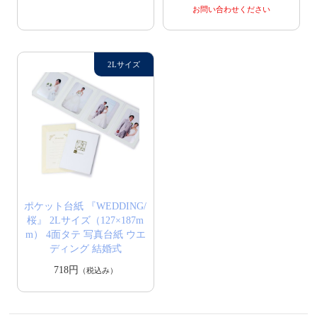
お問い合わせください
ポケット台紙 『WEDDING/
桜』 2Lサイズ（127×187m
m） 4面タテ 写真台紙 ウエ
ディング 結婚式
718円
（税込み）