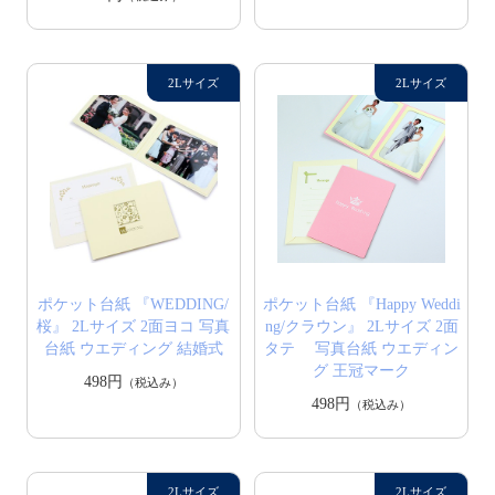
ポケット台紙 『WEDDING/
ポケット台紙 『Happy Weddi
桜』 2Lサイズ 2面ヨコ 写真
ng/クラウン』 2Lサイズ 2面
台紙 ウエディング 結婚式
タテ 写真台紙 ウエディン
グ 王冠マーク
498円
（税込み）
498円
（税込み）