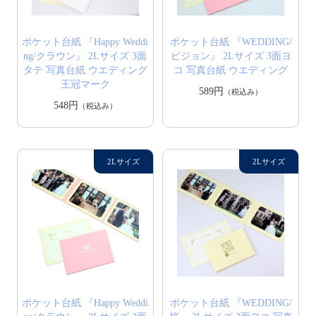
ポケット台紙 『Happy Weddi
ポケット台紙 『WEDDING/
ng/クラウン』 2Lサイズ 3面
ピジョン』 2Lサイズ 3面ヨ
タテ 写真台紙 ウエディング
コ 写真台紙 ウエディング
王冠マーク
589円
（税込み）
548円
（税込み）
ポケット台紙 『Happy Weddi
ポケット台紙 『WEDDING/