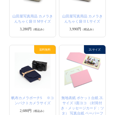
山田屋写真用品 カメラき
山田屋写真用品 カメラき
んちゃく袋 II Mサイズ
んちゃく袋 II Lサイズ
3,280円
3,990円
（税込み）
（税込み）
帆布カメラポーチS ※コ
無地表紙 ポケット台紙 2L
ンパクトカメラサイズ
サイズ 1面ヨコ （封筒付
き・メッセージカード：ツ
2,680円
（税込み）
タ） 写真台紙 ペーパーフ