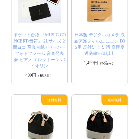
ポケット台紙 『MUSIC CO
日本製 デジタルカメラ 液
NCERT/音符』 2Lサイズ 2
晶保護フィルム ニコン D3
面ヨコ 写真台紙 / ペーパー
S用 反射防止 防汚 高硬度
フォトフレーム 音楽発表
透過率95％以上
会 ピアノ エレクトーン バ
1,499円
（税込み）
イオリン
499円
（税込み）