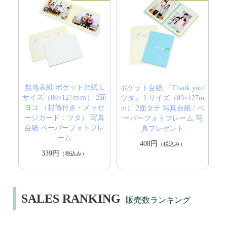
無地表紙 ポケット台紙 L
ポケット台紙 『Thank you/
サイズ（89×127ｍｍ） 2面
ツタ』 Lサイズ（89×127m
ヨコ （封筒付き・メッセ
m） 2面タテ 写真台紙 / ペ
ージカード：ツタ） 写真
ーパーフォトフレーム 写
台紙 ペーパーフォトフレ
真プレゼント
ーム
408円
（税込み）
339円
（税込み）
SALES RANKING
販売数ランキング