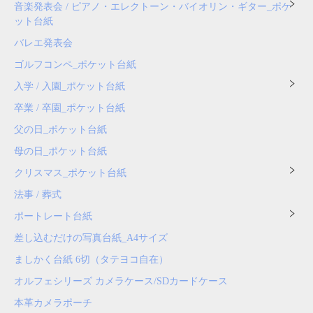
音楽発表会 / ピアノ・エレクトーン・バイオリン・ギター_ポケ
ット台紙
バレエ発表会
ゴルフコンペ_ポケット台紙
入学 / 入園_ポケット台紙
卒業 / 卒園_ポケット台紙
父の日_ポケット台紙
母の日_ポケット台紙
クリスマス_ポケット台紙
法事 / 葬式
ポートレート台紙
差し込むだけの写真台紙_A4サイズ
ましかく台紙 6切（タテヨコ自在）
オルフェシリーズ カメラケース/SDカードケース
本革カメラポーチ