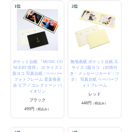
1位
2位
ポケット台紙 『MUSIC CO
無地表紙 ポケット台紙 2L
NCERT/音符』 2Lサイズ 2
サイズ 2面ヨコ （封筒付
面ヨコ 写真台紙 / ペーパー
き・メッセージカード：ツ
フォトフレーム 音楽発表
タ） 写真台紙 ペーパーフ
会 ピアノ エレクトーン バ
ォトフレーム
イオリン
レッド
ブラック
448円
（税込み）
499円
（税込み）