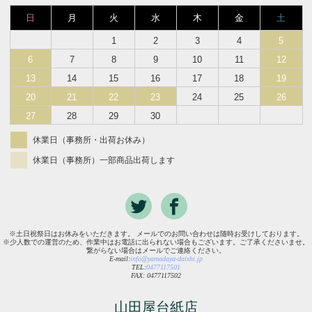
日
月
火
水
木
金
土
1
2
3
4
5
6
7
8
9
10
11
12
13
14
15
16
17
18
19
20
21
22
23
24
25
26
27
28
29
30
休業日（事務所・出荷お休み）
休業日（事務所）一部商品出荷します
※土日祝祭日はお休みをいただきます。 メールでのお問い合わせは随時お受けしております。
※少人数での運営のため、作業中はお電話に出られない場合もございます。ご了承くださいませ。
繋がらない場合はメールでご連絡ください。
E-mail:
info@yamadaya-daishi.jp
TEL:
0477117501
FAX: 0477117502
山田屋台紙店