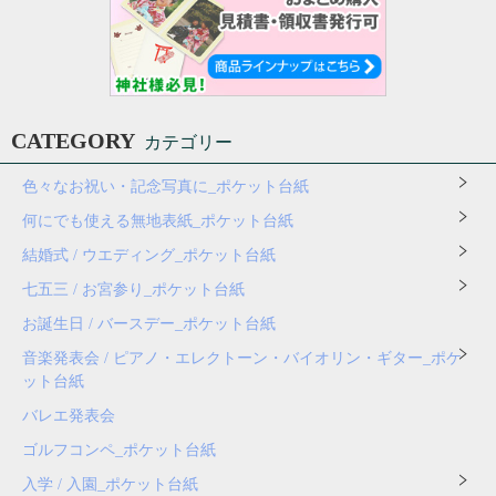
CATEGORY
カテゴリー
色々なお祝い・記念写真に_ポケット台紙
何にでも使える無地表紙_ポケット台紙
結婚式 / ウエディング_ポケット台紙
七五三 / お宮参り_ポケット台紙
お誕生日 / バースデー_ポケット台紙
音楽発表会 / ピアノ・エレクトーン・バイオリン・ギター_ポケ
ット台紙
バレエ発表会
ゴルフコンペ_ポケット台紙
入学 / 入園_ポケット台紙