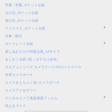
卒業 / 卒園_ポケット台紙
父の日_ポケット台紙
母の日_ポケット台紙
クリスマス_ポケット台紙
法事 / 葬式
ポートレート台紙
差し込むだけの写真台紙_A4サイズ
ましかく台紙 6切（タテヨコ自在）
オルフェシリーズ カメラケース/SDカードケース
本革カメラポーチ
カメラきんちゃく袋 /カメラポーチ
カメラアクセサリー
デジタルカメラ液晶保護フィルム
洗えるマスク