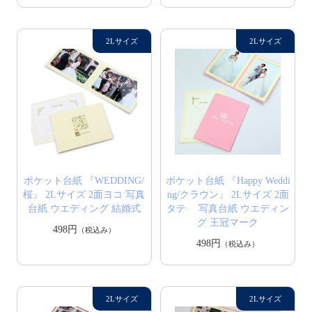
ポケット台紙 『WEDDING/
ポケット台紙 『Happy Weddi
桜』 2Lサイズ 2面ヨコ 写真
ng/クラウン』 2Lサイズ 2面
台紙 ウエディング 結婚式
タテ 写真台紙 ウエディン
グ 王冠マーク
498円
（税込み）
498円
（税込み）