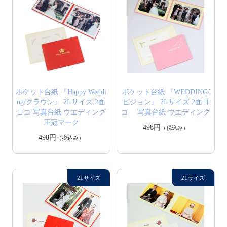
ポケット台紙 『Happy Weddi
ポケット台紙 『WEDDING/
ng/クラウン』 2Lサイズ 2面
ピジョン』 2Lサイズ 2面ヨ
ヨコ 写真台紙 ウエディング
コ 写真台紙 ウエディング
王冠マーク
498円
（税込み）
498円
（税込み）