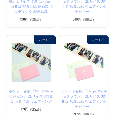
桜』 Lサイズ（89×127mm）
ng/クラウン』 2Lサイズ 3面
4面ヨコ 写真台紙 結婚式 ウ
タテ 写真台紙 ウエディング
エディング 記念写真
王冠マーク
498円
548円
（税込み）
（税込み）
ポケット台紙 『WEDDING/
ポケット台紙 『Happy Weddi
ピジョン』 2Lサイズ 3面ヨ
ng/クラウン』 2Lサイズ 3面
コ 写真台紙 ウエディング
ヨコ 写真台紙 ウエディング
王冠マーク
589円
（税込み）
597円
（税込み）