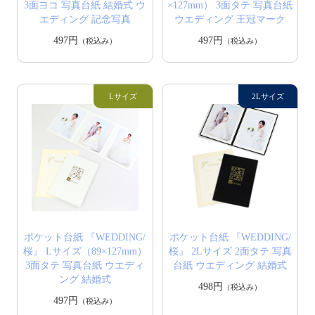
3面ヨコ 写真台紙 結婚式 ウ
×127mm） 3面タテ 写真台紙
エディング 記念写真
ウエディング 王冠マーク
497円
497円
（税込み）
（税込み）
ポケット台紙 『WEDDING/
ポケット台紙 『WEDDING/
桜』 Lサイズ（89×127mm）
桜』 2Lサイズ 2面タテ 写真
3面タテ 写真台紙 ウエディ
台紙 ウエディング 結婚式
ング 結婚式
498円
（税込み）
497円
（税込み）