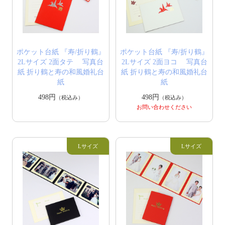
ポケット台紙 『寿/折り鶴』
ポケット台紙 『寿/折り鶴』
2Lサイズ 2面タテ 写真台
2Lサイズ 2面ヨコ 写真台
紙 折り鶴と寿の和風婚礼台
紙 折り鶴と寿の和風婚礼台
紙
紙
498円
498円
（税込み）
（税込み）
お問い合わせください