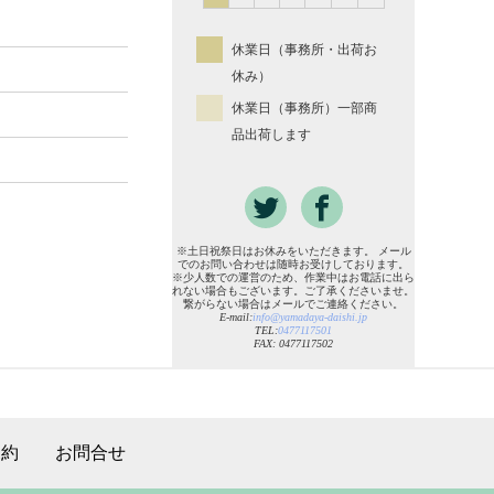
休業日（事務所・出荷お
休み）
休業日（事務所）一部商
品出荷します
※土日祝祭日はお休みをいただきます。 メール
でのお問い合わせは随時お受けしております。
※少人数での運営のため、作業中はお電話に出ら
れない場合もございます。ご了承くださいませ。
繋がらない場合はメールでご連絡ください。
E-mail:
info@yamadaya-daishi.jp
TEL:
0477117501
FAX: 0477117502
規約
お問合せ