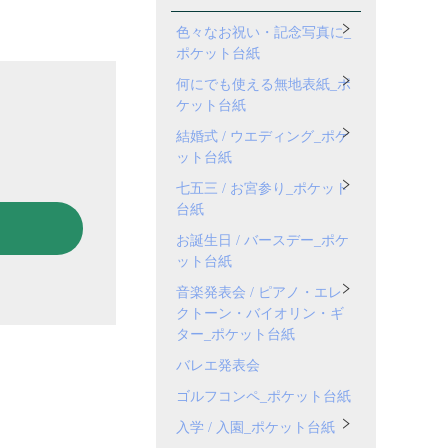
色々なお祝い・記念写真に_
ポケット台紙
何にでも使える無地表紙_ポ
ケット台紙
結婚式 / ウエディング_ポケ
ット台紙
七五三 / お宮参り_ポケット
台紙
お誕生日 / バースデー_ポケ
ット台紙
音楽発表会 / ピアノ・エレ
クトーン・バイオリン・ギ
ター_ポケット台紙
バレエ発表会
ゴルフコンペ_ポケット台紙
入学 / 入園_ポケット台紙