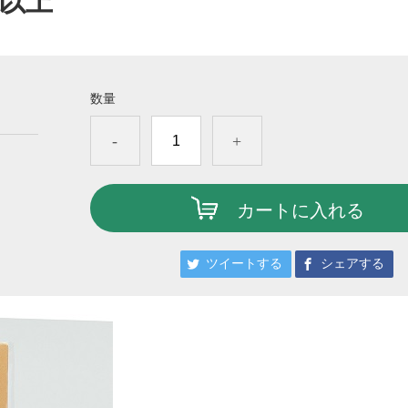
％以上
数量
-
+
カートに入れる
ツイートする
シェアする