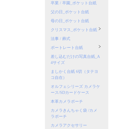
卒業 / 卒園_ポケット台紙
父の日_ポケット台紙
母の日_ポケット台紙
クリスマス_ポケット台紙
法事 / 葬式
ポートレート台紙
差し込むだけの写真台紙_A
4サイズ
ましかく台紙 6切（タテヨ
コ自在）
オルフェシリーズ カメラケ
ース/SDカードケース
本革カメラポーチ
カメラきんちゃく袋 /カメ
ラポーチ
カメラアクセサリー