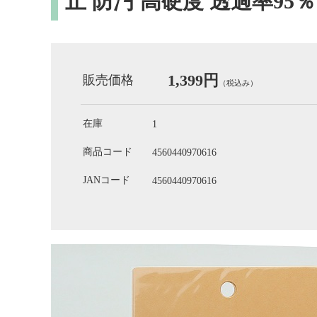
止 防汚 高硬度 透過率95
1,399円
販売価格
（税込み）
在庫
1
商品コード
4560440970616
JANコード
4560440970616