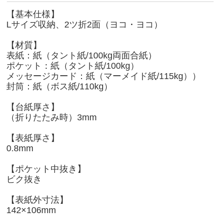
【基本仕様】
Lサイズ収納、2ツ折2面（ヨコ・ヨコ）
【材質】
表紙：紙（タント紙/100kg両面合紙）
ポケット：紙（タント紙/100kg）
メッセージカード：紙（マーメイド紙/115kg））
封筒：紙（ボス紙/110kg）
【台紙厚さ】
（折りたたみ時）3mm
【表紙厚さ】
0.8mm
【ポケット中抜き】
ビク抜き
【表紙外寸法】
142×106mm