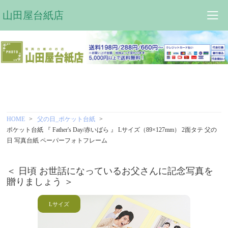
山田屋台紙店
HOME
父の日_ポケット台紙
ポケット台紙 『 Father's Day/赤いばら 』 Lサイズ（89×127mm） 2面タテ 父の
日 写真台紙 ペーパーフォトフレーム
＜ 日頃 お世話になっているお父さんに記念写真を
贈りましょう ＞