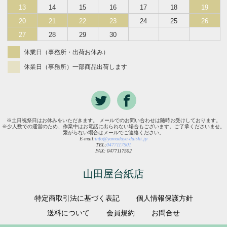
13
14
15
16
17
18
19
20
21
22
23
24
25
26
27
28
29
30
休業日（事務所・出荷お休み）
休業日（事務所）一部商品出荷します
※土日祝祭日はお休みをいただきます。 メールでのお問い合わせは随時お受けしております。
※少人数での運営のため、作業中はお電話に出られない場合もございます。ご了承くださいませ。
繋がらない場合はメールでご連絡ください。
E-mail:
info@yamadaya-daishi.jp
TEL:
0477117501
FAX: 0477117502
山田屋台紙店
特定商取引法に基づく表記
個人情報保護方針
送料について
会員規約
お問合せ