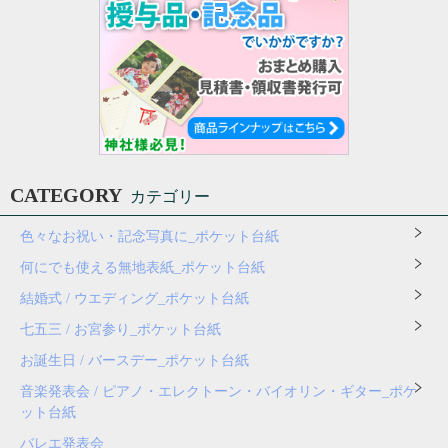
CATEGORY
カテゴリー
色々なお祝い・記念写真に_ポケット台紙
何にでも使える無地表紙_ポケット台紙
結婚式 / ウエディング_ポケット台紙
七五三 / お宮参り_ポケット台紙
お誕生日 / バースデー_ポケット台紙
音楽発表会 / ピアノ・エレクトーン・バイオリン・ギター_ポケ
ット台紙
バレエ発表会