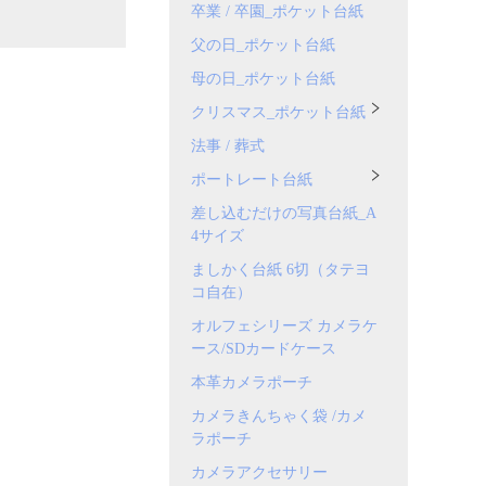
卒業 / 卒園_ポケット台紙
父の日_ポケット台紙
母の日_ポケット台紙
クリスマス_ポケット台紙
法事 / 葬式
ポートレート台紙
差し込むだけの写真台紙_A
4サイズ
ましかく台紙 6切（タテヨ
コ自在）
オルフェシリーズ カメラケ
ース/SDカードケース
本革カメラポーチ
カメラきんちゃく袋 /カメ
ラポーチ
カメラアクセサリー