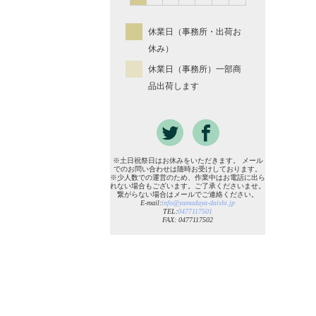
休業日（事務所・出荷お
休み）
休業日（事務所）一部商
品出荷します
※土日祝祭日はお休みをいただきます。 メール
でのお問い合わせは随時お受けしております。
※少人数での運営のため、作業中はお電話に出ら
れない場合もございます。ご了承くださいませ。
繋がらない場合はメールでご連絡ください。
E-mail:
info@yamadaya-daishi.jp
TEL:
0477117501
FAX: 0477117502