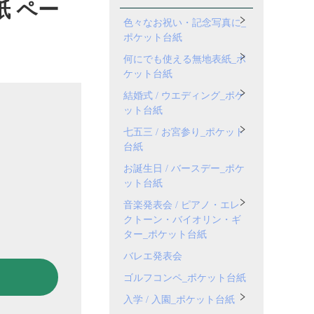
紙 ペー
色々なお祝い・記念写真に_
ポケット台紙
何にでも使える無地表紙_ポ
ケット台紙
結婚式 / ウエディング_ポケ
ット台紙
七五三 / お宮参り_ポケット
台紙
お誕生日 / バースデー_ポケ
ット台紙
音楽発表会 / ピアノ・エレ
クトーン・バイオリン・ギ
ター_ポケット台紙
バレエ発表会
ゴルフコンペ_ポケット台紙
入学 / 入園_ポケット台紙