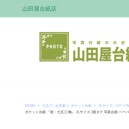
山田屋台紙店
HOME
七五三 / お宮参り_ポケット台紙
2Lサイズ（127×17
ポケット台紙 『祝・七五三/梅』 2Lサイズ 2面タテ 写真台紙 ペ